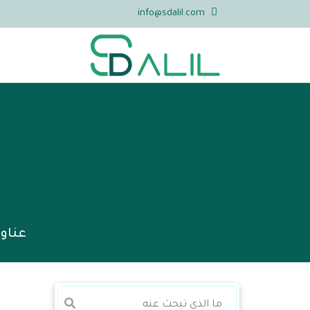
info@sdalil.com
عناو