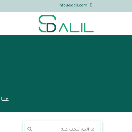
info@sdalil.com
عناو