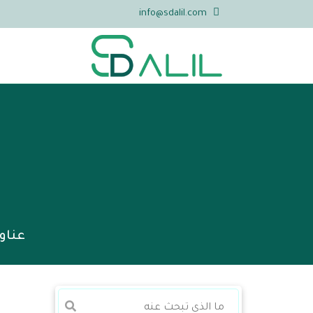
info@sdalil.com
عناو