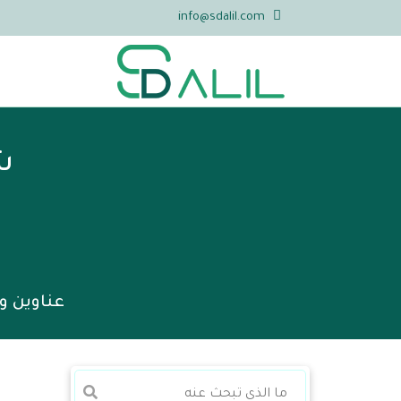
info@sdalil.com
ش
عناوين و