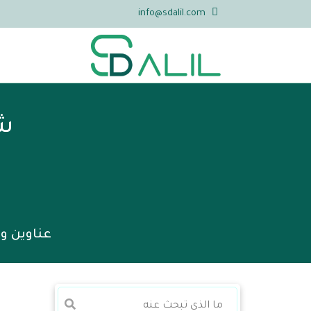
info@sdalil.com
شر
عناوين و