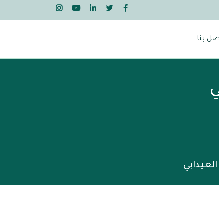
صل بنا
ي
لعيدابي