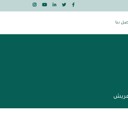
صل بنا
 عريش