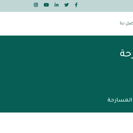
صل بنا
حة
 المسارحة