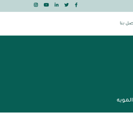
صل بنا
لمويه