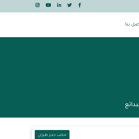
صل بنا
دائع
مكتب حجز طيران