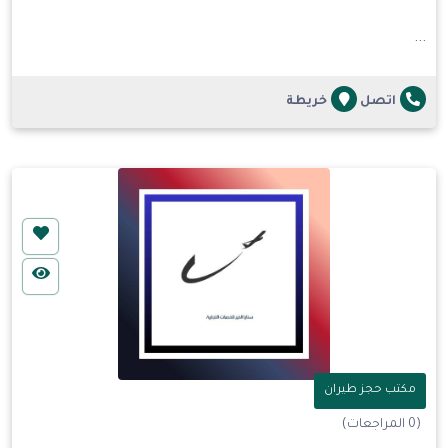
...
اتصل
خريطة
مكتب حجز طيران
(0 المراجعات)