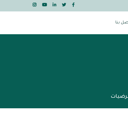
صل بنا
عرضيات