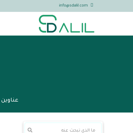
info@sdalil.com
م
عناوين 