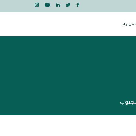
صل بنا
لجنوب