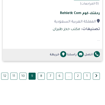
(0 المراجعات)
رحلتك كوم Rehletk Com
المملكة العربية السعودية
تصنيفات:
مكتب حجز طيران
...
اتصل
راسلنا
خريطة
12
11
10
9
8
7
6
...
2
1