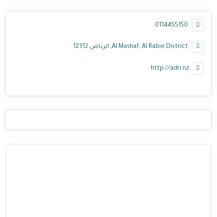
0114455150
Al Mashaf, Al Rabie District, الرياض 12312
http://adri.nz