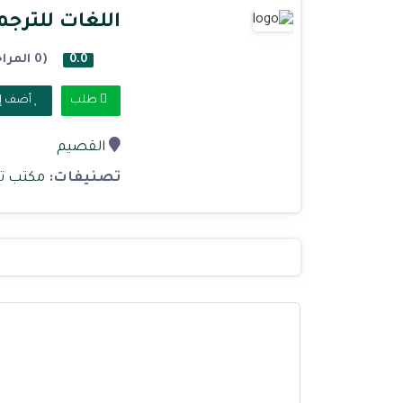
اللغات للترجم
(0 المراجعات)
0.0
طلب
أضف إل
القصيم
تصنيفات:
مكتب ت