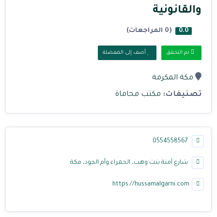
والقانونية
(0 المراجعات)
0.0
تم التحقق
أضف إلى المفضلة
مكة المكرمة
تصنيفات:
مكتب محاماة
0554558567
شارع آمنة بنت وهب، الحمراء وأم الجود، مكة
https://hussamalgarni.com