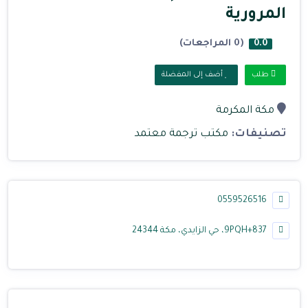
المرورية
(0 المراجعات)
0.0
طلب
أضف إلى المفضلة
مكة المكرمة
تصنيفات:
مكتب ترجمة معتمد
0559526516
9PQH+837، حي الزايدي، مكة 24344