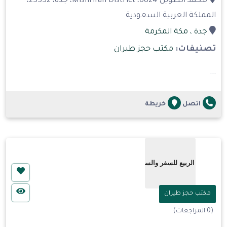
محمد الطويل 6824، Mishrifah District، جدة، 23332،
المملكة العربية السعودية
جدة
، مكة المكرمة
تصنيفات:
مكتب حجز طيران
...
اتصل
خريطة
مكتب حجز طيران
(0 المراجعات)