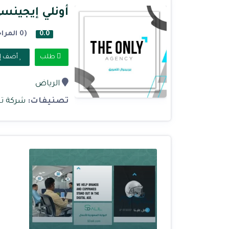
أونلي إيجينسي
(0 المراجعات)
0.0
طلب
أضف إل
الرياض
تصنيفات:
شركة تس