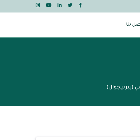
صل بنا
ي (بيربيجوال)