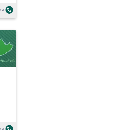
ات
ات