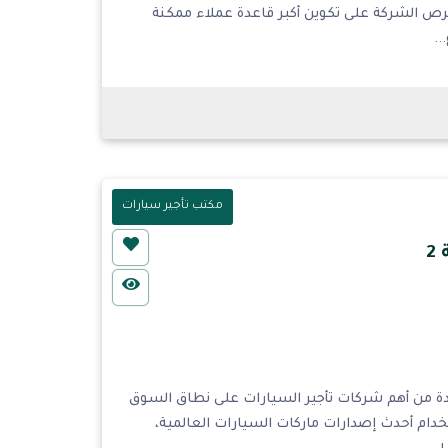
ا في جميع أنحاء المملكة.&nbsp; حيث تحرص الشركة على تكوين أكبر قاعدة عملاء ممكنة
..
مكتب تأجير سيارات
2
 ابداع الطريق لتأجير السيارات فرع الروضة 2 واحدة من أهم شركات تأجير السيارات على نطاق السوق
 لحرصها على استخدام أحدث إصدارات ماركات السيارات العالمية،